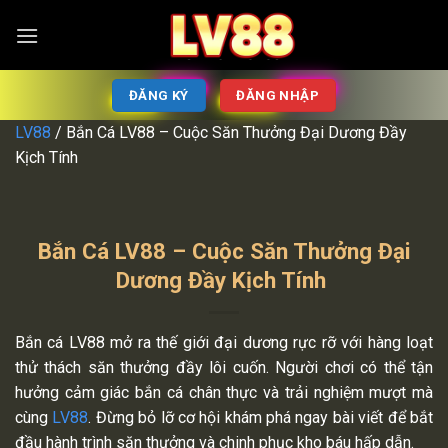
ĐĂNG KÝ
ĐĂNG NHẬP
LV88
/
Bắn Cá LV88 – Cuộc Săn Thưởng Đại Dương Đầy
Kịch Tính
Bắn Cá LV88 – Cuộc Săn Thưởng Đại
Dương Đầy Kịch Tính
Bắn cá LV88 mở ra thế giới đại dương rực rỡ với hàng loạt
thử thách săn thưởng đầy lôi cuốn. Người chơi có thể tận
hưởng cảm giác bắn cá chân thực và trải nghiệm mượt mà
cùng
LV88
. Đừng bỏ lỡ cơ hội khám phá ngay bài viết để bắt
đầu hành trình săn thưởng và chinh phục kho báu hấp dẫn.