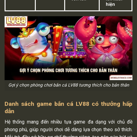
hiện
Gợi ý chọn phòng chơi bắn cá LV88 tương thích cho bản thân
Danh sách game bắn cá LV88 có thưởng hấp
dẫn
Hệ thống mang đến nhiều tựa game đa dạng với chủ đề
phong phú, giúp người chơi dễ dàng lựa chọn theo sở thích.