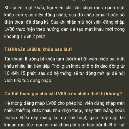
Khi quên mật khẩu, hội viên chỉ cần chọn mục quên mật
khẩu trên giao diện đăng nhập, sau đó nhập email hoặc số
điện thoại đã đăng ký. Sau khi nhận mã, hội viên đăng nhập
LV88 thực hiện theo hướng dẫn để tạo mật khẩu mới trong
khoảng 1 đến 2 phút.
Tài khoản LV88 bị khóa bao lâu?
Tài khoản thường bị khóa tạm thời khi hội viên nhập sai mật
khẩu nhiều lần liên tiếp. Thời gian khóa phổ biến dao động từ
10 đến 15 phút, sau đó hệ thống sẽ tự động mở lại để hội
viên tiếp tục đăng nhập.
Có thể tham gia nhà cái LV88 trên nhiều thiết bị không?
Hệ thống đăng nhập LV88 cho phép hội viên đăng nhập trên
nhiều thiết bị khác nhau như điện thoại, máy tính bảng hoặc
laptop. Điều này mang lại sự linh hoạt, giúp truy cập tài
khoản mọi lúc mọi nơi mà không bị giới hạn bởi thiết bị sử