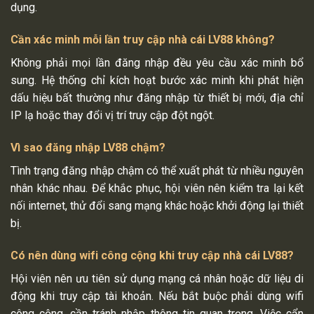
dụng.
Cần xác minh mỗi lần truy cập nhà cái LV88 không?
Không phải mọi lần đăng nhập đều yêu cầu xác minh bổ
sung. Hệ thống chỉ kích hoạt bước xác minh khi phát hiện
dấu hiệu bất thường như đăng nhập từ thiết bị mới, địa chỉ
IP lạ hoặc thay đổi vị trí truy cập đột ngột.
Vì sao đăng nhập LV88 chậm?
Tình trạng đăng nhập chậm có thể xuất phát từ nhiều nguyên
nhân khác nhau. Để khắc phục, hội viên nên kiểm tra lại kết
nối internet, thử đổi sang mạng khác hoặc khởi động lại thiết
bị.
Có nên dùng wifi công cộng khi truy cập nhà cái LV88?
Hội viên nên ưu tiên sử dụng mạng cá nhân hoặc dữ liệu di
động khi truy cập tài khoản. Nếu bắt buộc phải dùng wifi
công cộng, cần tránh nhập thông tin quan trọng. Việc cẩn