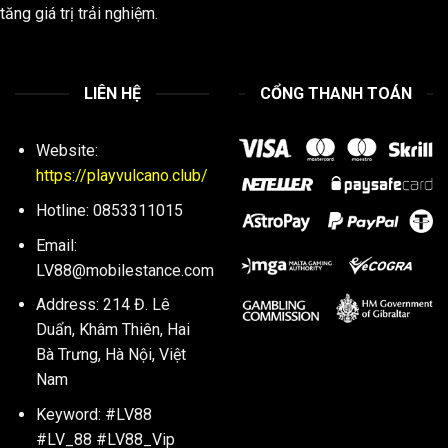
tăng giá trị trải nghiệm.
LIÊN HỆ
CỔNG THANH TOÁN
Website:
https://playvulcano.club/
Hotline:
0853311015
Email:
LV88
@mobilestance.com
Address:
214 Đ. Lê
Duẩn, Khâm Thiên, Hai
Bà Trưng, Hà Nội, Việt
Nam
Keyword: #LV88
#LV_88 #LV88_Vip