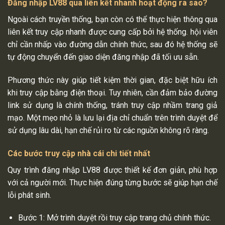
Đăng nhập LV88 qua liên kết nhanh hoạt động ra sao?
Ngoài cách truyền thống, bạn còn có thể thực hiện thông qua
liên kết truy cập nhanh được cung cấp bởi hệ thống. hội viên
chỉ cần nhấp vào đường dẫn chính thức, sau đó hệ thống sẽ
tự động chuyển đến giao diện đăng nhập đã tối ưu sẵn.
Phương thức này giúp tiết kiệm thời gian, đặc biệt hữu ích
khi truy cập bằng điện thoại. Tuy nhiên, cần đảm bảo đường
link sử dụng là chính thống, tránh truy cập nhầm trang giả
mạo. Một mẹo nhỏ là lưu lại địa chỉ chuẩn trên trình duyệt để
sử dụng lâu dài, hạn chế rủi ro từ các nguồn không rõ ràng.
Các bước truy cập nhà cái chi tiết nhất
Quy trình đăng nhập LV88 được thiết kế đơn giản, phù hợp
với cả người mới. Thực hiện đúng từng bước sẽ giúp hạn chế
lỗi phát sinh.
Bước 1: Mở trình duyệt rồi truy cập trang chủ chính thức.