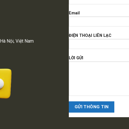
Email
ĐIỆN THOẠI LIÊN LẠC
 Hà Nội, Việt Nam
LỜI GỬI