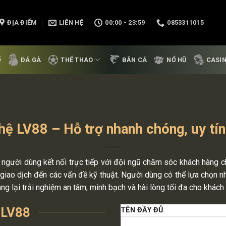
ĐỊA ĐIỂM
LIÊN HỆ
00:00 - 23:59
0853311015
Ố
ĐÁ GÀ
THỂ THAO
BẮN CÁ
NỔ HŨ
CASI
hệ LV88 – Hỗ trợ nhanh chóng, uy tí
 người dùng kết nối trực tiếp với đội ngũ chăm sóc khách hàng 
giao dịch đến các vấn đề kỹ thuật. Người dùng có thể lựa chọn nhi
ng lại trải nghiệm an tâm, minh bạch và hài lòng tối đa cho khách
 LV88
TÊN ĐẦY ĐỦ