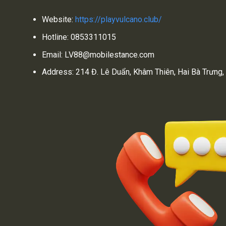
Website:
https://playvulcano.club/
Hotline:
0853311015
Email:
LV88@mobilestance.com
Address:
214 Đ. Lê Duẩn, Khâm Thiên, Hai Bà Trưng,