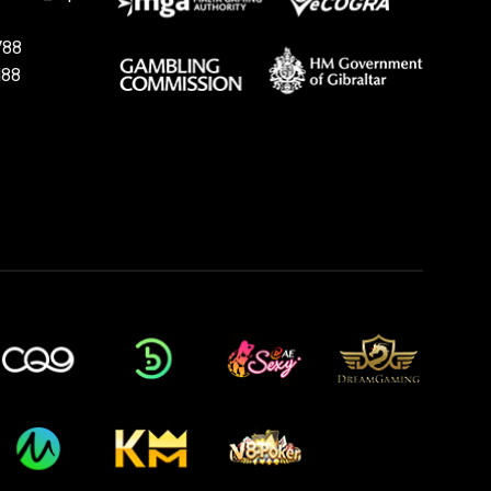
V88
H88