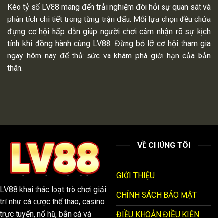
Kèo tỷ số LV88 mang đến trải nghiệm đòi hỏi sự quan sát và
phân tích chi tiết trong từng trận đấu. Mỗi lựa chọn đều chứa
đựng cơ hội hấp dẫn giúp người chơi cảm nhận rõ sự kịch
tính khi đồng hành cùng LV88. Đừng bỏ lỡ cơ hội tham gia
ngay hôm nay để thử sức và khám phá giới hạn của bản
thân.
VỀ CHÚNG TÔI
GIỚI THIỆU
LV88 khai thác loạt trò chơi giải
CHÍNH SÁCH BẢO MẬT
trí như cá cược thể thao, casino
trực tuyến, nổ hũ, bắn cá và
ĐIỀU KHOẢN ĐIỀU KIỆN