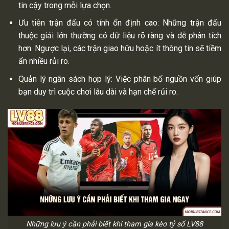
tin cậy trong mỗi lựa chọn.
Ưu tiên trận đấu có tính ổn định cao: Những trận đấu
thuộc giải lớn thường có dữ liệu rõ ràng và dễ phân tích
hơn. Ngược lại, các trận giao hữu hoặc ít thông tin sẽ tiềm
ẩn nhiều rủi ro.
Quản lý ngân sách hợp lý: Việc phân bổ nguồn vốn giúp
bạn duy trì cuộc chơi lâu dài và hạn chế rủi ro.
Những lưu ý cần phải biết khi tham gia kèo tỷ số LV88