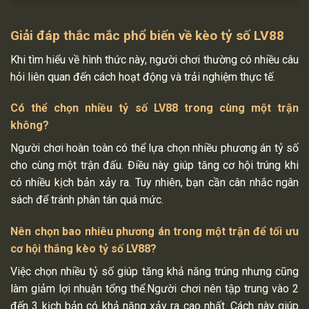
Giải đáp thắc mắc phổ biến về kèo tỷ số LV88
Khi tìm hiểu về hình thức này, người chơi thường có nhiều câu
hỏi liên quan đến cách hoạt động và trải nghiệm thực tế.
Có thể chọn nhiều tỷ số LV88 trong cùng một trận
không?
Người chơi hoàn toàn có thể lựa chọn nhiều phương án tỷ số
cho cùng một trận đấu. Điều này giúp tăng cơ hội trúng khi
có nhiều kịch bản xảy ra. Tuy nhiên, bạn cần cân nhắc ngân
sách để tránh phân tán quá mức.
Nên chọn bao nhiêu phương án trong một trận để tối ưu
cơ hội thắng kèo tỷ số LV88?
Việc chọn nhiều tỷ số giúp tăng khả năng trúng nhưng cũng
làm giảm lợi nhuận tổng thể.Người chơi nên tập trung vào 2
đến 3 kịch bản có khả năng xảy ra cao nhất. Cách này giúp