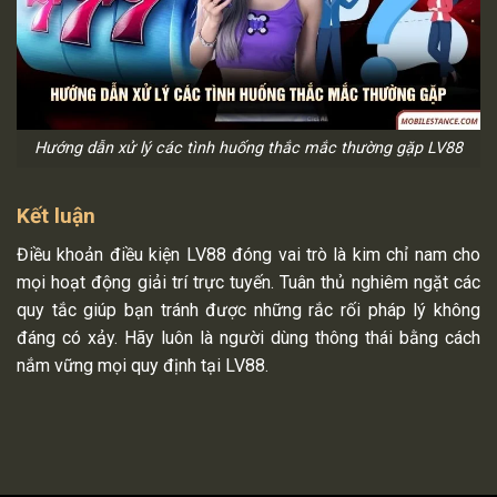
Hướng dẫn xử lý các tình huống thắc mắc thường gặp LV88
Kết luận
Điều khoản điều kiện LV88 đóng vai trò là kim chỉ nam cho
mọi hoạt động giải trí trực tuyến. Tuân thủ nghiêm ngặt các
quy tắc giúp bạn tránh được những rắc rối pháp lý không
đáng có xảy. Hãy luôn là người dùng thông thái bằng cách
nắm vững mọi quy định tại LV88.