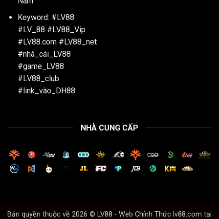
Nam
Keyword: #LV88
#LV_88 #LV88_Vip
#LV88.com #LV88_net
#nhà_cái_LV88
#game_LV88
#LV88_club
#link_vào_DH88
NHÀ CUNG CẤP
Bản quyền thuộc về 2026 © LV88 - Web Chính Thức lv88.com tại