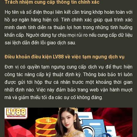
Trách nhiệm cung cấp thông tin chính xác
Họ tên và số điện thoại liên kết cần trùng khớp hoàn toàn với
hồ sơ ngân hàng hiện có. Tính chính xác giúp quá trình xác
minh danh tính diễn ra thuận lợi hơn trong những tình huống
khẩn cấp. Người dùng tự chịu mọi rủi ro nếu cung cấp dữ liệu
sai lệch dẫn đến lỗi giao dịch sau.
Điều khoản điều kiện LV88 về việc tạm ngưng dịch vụ
Đơn vị có quyền tạm ngưng cung cấp dịch vụ để thực hiện
công tác nâng cấp kỹ thuật định kỳ. Thông báo bảo trì luôn
được gửi tới hộp thư cá nhân trước một khoảng thời gian
nhất định nào. Việc này đảm bảo trang web vận hành mượt
mà và giảm thiểu tối đa các sự cố không đáng.