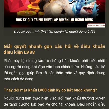
Đọc kỹ quy trình thiết lập quyền lợi người dùng LV88
Giải quyết nhanh gọn câu hỏi về điều khoản
điều kiện LV88
Phần này tập trung làm rõ những băn khoăn phổ biến nhất
của người dùng khi đọc văn bản chính thức. Những câu trả
lời ngắn gọn giúp làm rõ các thắc mắc về quy định chung
một cách dễ dàng.
Thay đổi mật khẩu LV88 định kỳ có bắt buộc không?
Người dùng nên thực hiện việc đổi mật khẩu thường xuyên
để tăng cường lớp bảo vệ cho tài khoản. Điều khoản điều