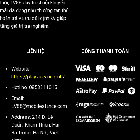
thời, LV88 duy trì chuỗi khuyến
mãi đa dạng như thưởng tân thủ,
hoàn trả và ưu đãi định kỳ giúp
tăng giá trị trải nghiệm.
LIÊN HỆ
CỔNG THANH TOÁN
Website:
https://playvulcano.club/
Hotline:
0853311015
Email:
LV88
@mobilestance.com
Address:
214 Đ. Lê
Duẩn, Khâm Thiên, Hai
Bà Trưng, Hà Nội, Việt