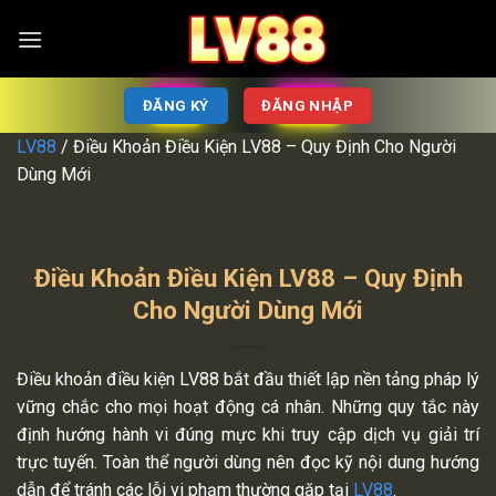
ĐĂNG KÝ
ĐĂNG NHẬP
LV88
/
Điều Khoản Điều Kiện LV88 – Quy Định Cho Người
Dùng Mới
Điều Khoản Điều Kiện LV88 – Quy Định
Cho Người Dùng Mới
Điều khoản điều kiện LV88 bắt đầu thiết lập nền tảng pháp lý
vững chắc cho mọi hoạt động cá nhân. Những quy tắc này
định hướng hành vi đúng mực khi truy cập dịch vụ giải trí
trực tuyến. Toàn thể người dùng nên đọc kỹ nội dung hướng
dẫn để tránh các lỗi vi phạm thường gặp tại
LV88
.